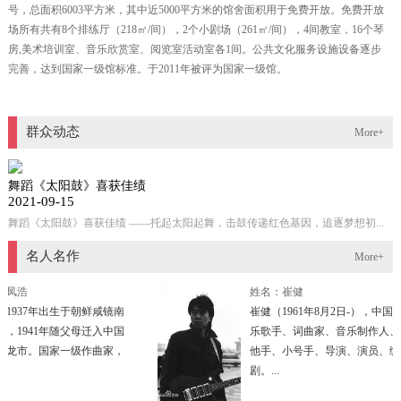
号，总面积6003平方米，其中近5000平方米的馆舍面积用于免费开放。免费开放
场所有共有8个排练厅（218㎡/间），2个小剧场（261㎡/间），4间教室，16个琴
房,美术培训室、音乐欣赏室、阅览室活动室各1间。公共文化服务设施设备逐步
完善，达到国家一级馆标准。于2011年被评为国家一级馆。
群众动态
More+
舞蹈《太阳鼓》喜获佳绩
2021-09-15
舞蹈《太阳鼓》喜获佳绩 ——托起太阳起舞，击鼓传递红色基因，追逐梦想初...
名人名作
More+
凤浩
姓名：崔健
937年出生于朝鲜咸镜南
崔健（1961年8月2日-），中国摇
1941年随父母迁入中国
乐歌手、词曲家、音乐制作人、吉
龙市。国家一级作曲家，
他手、小号手、导演、演员、编
剧。...