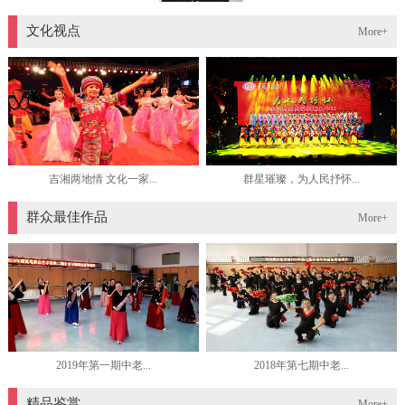
文化视点
More+
吉湘两地情 文化一家...
群星璀璨，为人民抒怀...
群众最佳作品
More+
2019年第一期中老...
2018年第七期中老...
精品鉴赏
More+